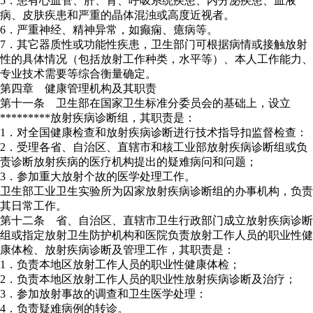
5．患有心血管、肝、肾、呼吸系统疾患、内分泌疾患、血液
病、皮肤疾患和严重的晶体混浊或高度近视者。
6．严重神经、精神异常，如癫痫、癔病等。
7．其它器质性或功能性疾患，卫生部门可根据病情或接触放射
性的具体情况（包括放射工作种类，水平等）、本人工作能力、
专业技术需要等综合衡量确定。
第四章 健康管理机构及其职责
第十一条 卫生部在国家卫生标准分委员会的基础上，设立
*********放射疾病诊断组，其职责是：
1．对全国健康检查和放射疾病诊断进行技术指导扣监督检查：
2．受理各省、自治区、直辖市和核工业部放射疾病诊断组或负
责诊断放射疾病的医疗机构提出的疑难病问和问题；
3．参加重大放射个故的医学处理工作。
卫生部工业卫生实验所为囚家放射疾病诊断组的办事机构，负责
其日常工作。
第十二条 省、自治区、直辖市卫生行政部门成立放射疾病诊断
组或指定放射卫生防护机构和医院负责放射工作人员的职业性健
康体检、放射疾病诊断及管理工作，其职责是：
1．负责本地区放射工作人员的职业性健康体检；
2．负责本地区放射工作人员的职业性放射疾病诊断及治疗；
3．参加放射事故的调查和卫生医学处理：
4．负责疑难病例的转诊。