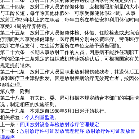
第二十三条 放射工作人员的保健待遇按照国家有关规定执行。
第二十四条 放射工作人员的保健休假，应根据照射剂量的大小
与工龄长短，每年除其他休假外，可享受保健休假2-4周。从事
放射工作25年以上的在职者，每年由所在单位安排利用休假时间
享受2-4周的疗养待遇。
第二十五条 放射工作人员健康体检、休假、住院检查或患病治
疗期间照常享受保健津贴，医疗费用分别由公费医疗、劳保医疗
或所在单位支付，在生活方面所在单位应给予适当照顾。
第二十六条 长期从事放射工作的人员，因患病不能胜任现职工
作的经第十二条规定的组织或机构诊断确认后，可根据国家有关
规定提前退休。
第二十七条 放射工作人员因职业放射损伤致残者，其退休后工
资和医疗卫生津贴照发。因患放射疾病治疗无效死亡者，按因公
牺牲处理。
第八章 附则
第二十八条 有关部、委、局可根据本规定结合本部门的实际情
况，制定相应的实施细则。
第二十九条 本规定自1988年5月1日起开始执行。
相关标签：
个人剂量监测
,
上一条：
四川放射设备车检放射诊疗管理规定
下一条：
放射诊疗许可证发放管理程序 放射诊疗许可证发放管
理程序