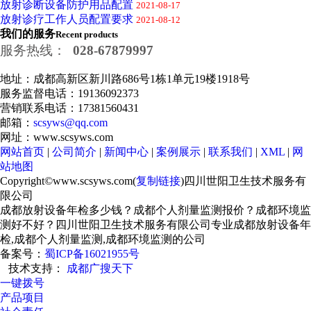
放射诊断设备防护用品配置
2021-08-17
放射诊疗工作人员配置要求
2021-08-12
我们的服务
Recent products
服务热线：
028-67879997
地址：成都高新区新川路686号1栋1单元19楼1918号
服务监督电话：19136092373
营销联系电话：17381560431
邮箱：
scsyws@qq.com
网址：www.scsyws.com
网站首页
|
公司简介
|
新闻中心
|
案例展示
|
联系我们
|
XML
|
网
站地图
Copyright©www.scsyws.com(
复制链接
)四川世阳卫生技术服务有
限公司
成都放射设备年检多少钱？成都个人剂量监测报价？成都环境监
测好不好？四川世阳卫生技术服务有限公司专业成都放射设备年
检,成都个人剂量监测,成都环境监测的公司
备案号：
蜀ICP备16021955号
技术支持：
成都广搜天下
一键拨号
产品项目