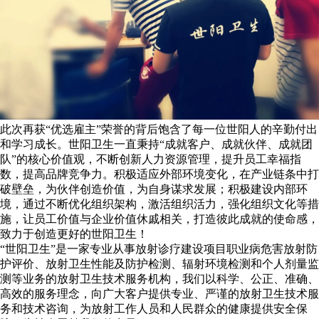
此次再获“优选雇主”荣誉的背后饱含了每一位世阳人的辛勤付出
和学习成长。世阳卫生一直秉持“成就客户、成就伙伴、成就团
队”的核心价值观，不断创新人力资源管理，提升员工幸福指
数，提高品牌竞争力。积极适应外部环境变化，在产业链条中打
破壁垒，为伙伴创造价值，为自身谋求发展；积极建设内部环
境，通过不断优化组织架构，激活组织活力，强化组织文化等措
施，让员工价值与企业价值休戚相关，打造彼此成就的使命感，
致力于创造更好的世阳卫生！
“世阳卫生”是一家专业从事放射诊疗建设项目职业病危害放射防
护评价、放射卫生性能及防护检测、辐射环境检测和个人剂量监
测等业务的放射卫生技术服务机构，我们以科学、公正、准确、
高效的服务理念，向广大客户提供专业、严谨的放射卫生技术服
务和技术咨询，为放射工作人员和人民群众的健康提供安全保