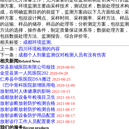
测方案。环境监测主要由采样技术，测试技术，数据处理技术构
成，在明确监测目的的前提下，监测方案由以下几方面组成：采
样方案，包括设计网点、采样时间、采样频率、采样方法、样品
的运输、样品的储存、样品的处理等；分析测定方案，包括监测
方法的选择，操作条件，制定质量保证体系等；数据处理方案，
包括数据处理方法、监测报告、综合评价等。
相关标签：
成都环境监测
,
上一条：
四川环境检测的内容
下一条：
成都个人剂量监测仪对检测人员有没有伤害
相关新闻
Related News
荣县新城医院有限公司核技
2026-06-01
金堂县第一人民医院202
2026-04-28
仁寿县中医医院DSA搬迁
2025-06-25
《巴中骨科医院新增医用电
2020-11-09
放射线对人体健康的影响
2021-10-15
成都放射设备年检项目卫生
2021-10-15
放射诊断放射防护检测合格
2021-08-18
放射诊断放射防护检测合格
2021-08-17
放射诊断设备防护用品配置
2021-08-17
放射诊疗工作人员配置要求
2021-08-12
我们的服务
Recent products