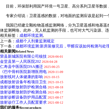
目前，环保部利用国产环境一号卫星、高分系列卫星等数据，结
专家介绍说：卫星遥感的数据，对地面的监测应该是起到一个
我国已经建立颗粒物遥感监测网络，分为卫星遥感和地基遥感
体监测网络。此外，无人机监测的手段，也可对大气污染源、违
相关标签：
成都环境监测
,
上一条：
成都个人剂量监测规定
下一条：
成都环境监测:新房装修完后，甲醛应该如何检测与处
相关新闻
Related News
荣县新城医院有限公司核技
2026-06-01
金堂县第一人民医院202
2026-04-28
仁寿县中医医院DSA搬迁
2025-06-25
《巴中骨科医院新增医用电
2020-11-09
放射线对人体健康的影响
2021-10-15
成都放射设备年检项目卫生
2021-10-15
放射诊断放射防护检测合格
2021-08-18
放射诊断放射防护检测合格
2021-08-17
放射诊断设备防护用品配置
2021-08-17
放射诊疗工作人员配置要求
2021-08-12
我们的服务
Recent products