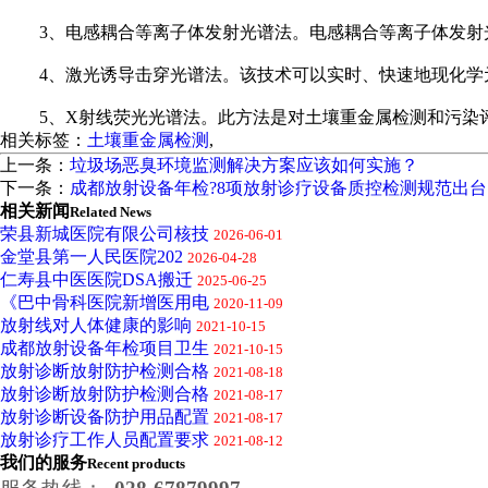
3、电感耦合等离子体发射光谱法。电感耦合等离子体发射光
4、激光诱导击穿光谱法。该技术可以实时、快速地现化学
5、X射线荧光光谱法。此方法是对土壤重金属检测和污染评
相关标签：
土壤重金属检测
,
上一条：
垃圾场恶臭环境监测解决方案应该如何实施？
下一条：
成都放射设备年检?8项放射诊疗设备质控检测规范出台
相关新闻
Related News
荣县新城医院有限公司核技
2026-06-01
金堂县第一人民医院202
2026-04-28
仁寿县中医医院DSA搬迁
2025-06-25
《巴中骨科医院新增医用电
2020-11-09
放射线对人体健康的影响
2021-10-15
成都放射设备年检项目卫生
2021-10-15
放射诊断放射防护检测合格
2021-08-18
放射诊断放射防护检测合格
2021-08-17
放射诊断设备防护用品配置
2021-08-17
放射诊疗工作人员配置要求
2021-08-12
我们的服务
Recent products