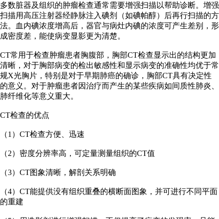
多数脏器及组织的肿瘤检查通常需要增强扫描以帮助诊断。增强
扫描用高压注射器经静脉注入碘剂（如碘帕醇）后再行扫描的方
法。血内碘浓度增高后，器官与病灶内碘的浓度可产生差别，形
成密度差，能使病变显影更为清楚。
CT常用于检查肿瘤患者胸腹部，胸部CT检查显示出的结构更加
清晰，对于胸部病变的检出敏感性和显示病变的准确性均优于常
规X光胸片，特别是对于早期肺癌的确诊，胸部CT具有决定性
的意义。对于肿瘤患者因治疗而产生的某些疾病如间质性肺炎、
肺纤维化等意义重大。
CT检查的优点
（1）CT检查方便、迅速
（2）密度分辨率高，可定量测量组织的CT值
（3）CT图象清晰，解剖关系明确
（4）CT能提供没有组织重叠的横断面图象，并可进行不同平面
的重建