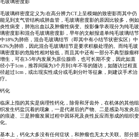
毛玻璃密度影
毛玻璃样密度定义为:在高分辨力CT上呈模煳的致密影而其中仍
能见到支气管结构或肺血管，毛玻璃密度影的原因比较多，例如
炎性病变，肺泡出血以及肿瘤性病变。按影像学表现分为纯毛玻
璃密度影和混合毛玻璃密度影，早年的文献报道单纯毛玻璃结节
中18%为肺癌，混合毛玻璃结节（即其中有小结节状密实区）中
63%为肺癌，因此混合毛玻璃结节是要求积极处理的。而纯毛玻
璃密度影的危险性相对较低，而且其中还有一部分不典型腺瘤样
增生，可在3-5年内发展为原位腺癌，也可长期不变，因此如直
径小于1cm，推荐间隔为3个月到1年不等的随访，如随访过程直
径超过1cm，或出现实性成分或毛刺分叶等征象，则建议手术治
疗。
钙化
临床上指的其实是病理性钙化，除骨和牙齿外，在机体的其他组
织发生钙盐沉着的现象，一是代谢后的产物、二是感染与发炎后
的痕迹、三是肿瘤发展过程中因坏死及炎性反应而形成的组织变
化。
基本上，钙化大多没有任何症状，和肿瘤也无太大关联。部分脏