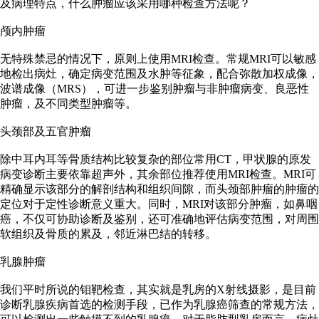
及病理特点，什么肿瘤应该采用哪种检查方法呢？
颅内肿瘤
无特殊禁忌的情况下，原则上使用MRI检查。常规MRI可以敏感
地检出病灶，确定病变范围及水肿等征象，配合弥散加权成像，
波谱成像（MRS），可进一步鉴别肿瘤与非肿瘤病变、良恶性
肿瘤，及不同类型肿瘤等。
头颈部及五官肿瘤
除中耳内耳等骨质结构比较复杂的部位常用CT，甲状腺的原发
病变诊断主要依靠超声外，其余部位推荐使用MRI检查。MRI可
精确显示该部分的解剖结构和组织间隙，而头颈部肿瘤的肿瘤的
定位对于定性诊断意义重大。同时，MRI对该部分肿瘤，如鼻咽
癌，不仅可协助诊断及鉴别，还可准确地评估病变范围，对周围
软组织及骨质的累及，邻近淋巴结的转移。
乳腺肿瘤
我们平时所说的钼靶检查，其实就是乳房的X射线摄影，是目前
诊断乳腺疾病首选的检测手段，已作为乳腺癌筛查的常规方法，