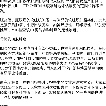
胆囊及胆道的较小肿瘤的诊断很大程度上依旧需要超声的协助，
肿瘤较大时，CT和MRI可比较准确地评估病变的范围和转移情
况。
腹盆腔、腹膜后的软组织肿瘤，与胸部的软组织肿瘤类似，尤其
是腹膜后肿瘤，来源比较复杂，如神经源性、纤维源性、脂肪源
性等，MRI检查较CT更能协助肿瘤的定性诊断。
骨骼及四肢肿瘤
四肢的软组织肿瘤与其它部位类似，也推荐使用MRI检查。骨骼
的检查方法因部位而异，肋骨等易受唿吸运动影响，故比较适合
CT检查，而中轴骨，如嵴柱，骨盆等适合MRI检查。四肢骨的
肿瘤常须先行普通X线摄影观察病变大体形态及特征性改变，
CT对于骨质改变比较敏感，而MRI对于软组织肿块及髓腔内病
变显示比较准确。
做完了检查，在收到报告时，报告中的专业术语常常又让大家感
觉既陌生又拗口，大家在面对这类报告时，不仅感觉读不懂，还
经常引起各种恐慌，下面我们就影像诊断常用的一些词语也进行
一些初步的解释吧~