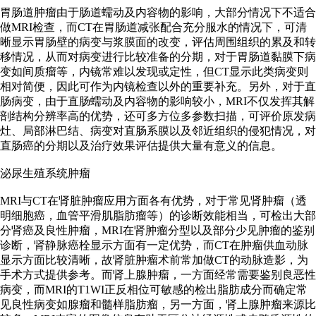
胃肠道肿瘤由于肠道蠕动及内容物的影响，大部分情况下不适合
做MRI检查，而CT在胃肠道减张配合充分服水的情况下，可清
晰显示胃肠壁的病变与浆膜面的改变，评估周围组织的累及和转
移情况，从而对病变进行比较准备的分期，对于胃肠道黏膜下病
变如间质瘤等，内镜常难以发现或定性，但CT显示此类病变则
相对简便，因此可作为内镜检查以外的重要补充。另外，对于直
肠病变，由于直肠蠕动及内容物的影响较小，MRI不仅发挥其解
剖结构分辨率高的优势，还可多方位多参数扫描，可评价原发病
灶、局部淋巴结、病变对直肠系膜以及邻近组织的侵犯情况，对
直肠癌的分期以及治疗效果评估提供大量有意义的信息。
泌尿生殖系统肿瘤
MRI与CT在肾脏肿瘤应用方面各有优势，对于常见肾肿瘤（透
明细胞癌，血管平滑肌脂肪瘤等）的诊断效能相当，可检出大部
分肾癌及良性肿瘤，MRI在肾肿瘤分型以及部分少见肿瘤的鉴别
诊断，肾静脉癌栓显示方面有一定优势，而CT在肿瘤供血动脉
显示方面比较清晰，故肾脏肿瘤术前常加做CT的动脉造影，为
手术方式提供参考。而肾上腺肿瘤，一方面经常需要鉴别良恶性
病变，而MRI的T1WI正反相位可敏感的检出脂肪成分而确定常
见良性病变如腺瘤和髓样脂肪瘤，另一方面，肾上腺肿瘤来源比