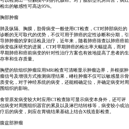
可以检测出一些触摸不到的乳腺癌。对于脂肪型乳房而言，病灶
检出的敏感性可高达95%。
胸部肿瘤
肺及纵隔、胸膜，肋骨病变一般使用CT检查，CT对肺部病灶的
诊断的无可取代的优势，不仅可用于肺癌的定性诊断和分期，引
导肺肿瘤的穿刺活检及治疗，近年来，随着肺癌筛查以肺癌癌前
病变临床研究的进展，CT对早期肺癌的检出率大幅提高，而对
早期肺癌和癌前病变的针对性治疗方案也有效地提高了患者的生
存率和生存质量。
胸壁的软组织肿瘤应用MRI检查可清晰显示肿瘤边界，并根据肿
瘤信号及增强方式推测病理结果，嵴柱肿瘤不仅可以敏感显示骨
质变化，对于神经系统的病变，还能精确定位，并确定病变对周
围组织的影响。
食管原发病变较大时应用CT检查除可显示病变本身外，还可评
估病变对周围组织器官的累及以及淋巴结转移等，病变较小或治
疗后的病变，则应在胃镜结果基础上结合X线造影检查。
腹盆部肿瘤