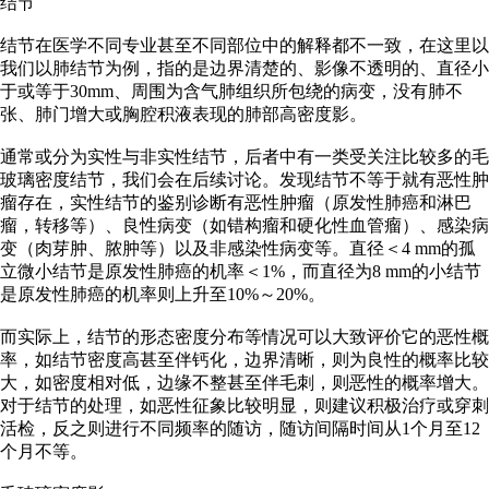
结节
结节在医学不同专业甚至不同部位中的解释都不一致，在这里以
我们以肺结节为例，指的是边界清楚的、影像不透明的、直径小
于或等于30mm、周围为含气肺组织所包绕的病变，没有肺不
张、肺门增大或胸腔积液表现的肺部高密度影。
通常或分为实性与非实性结节，后者中有一类受关注比较多的毛
玻璃密度结节，我们会在后续讨论。发现结节不等于就有恶性肿
瘤存在，实性结节的鉴别诊断有恶性肿瘤（原发性肺癌和淋巴
瘤，转移等）、良性病变（如错构瘤和硬化性血管瘤）、感染病
变（肉芽肿、脓肿等）以及非感染性病变等。直径＜4 mm的孤
立微小结节是原发性肺癌的机率＜1%，而直径为8 mm的小结节
是原发性肺癌的机率则上升至10%～20%。
而实际上，结节的形态密度分布等情况可以大致评价它的恶性概
率，如结节密度高甚至伴钙化，边界清晰，则为良性的概率比较
大，如密度相对低，边缘不整甚至伴毛刺，则恶性的概率增大。
对于结节的处理，如恶性征象比较明显，则建议积极治疗或穿刺
活检，反之则进行不同频率的随访，随访间隔时间从1个月至12
个月不等。