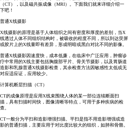
（CT），以及磁共振成像（MRI）。下面我们就来详细介绍一
下吧！
普通X线摄影
X线摄影的原理是基于人体组织之间有密度和厚度的差别，当X
线透过人体不同组织结构时，被吸收的程度不同，所以到达荧屏
或胶片上的X线量即有差异，形成明暗或黑白对比不同的影像。
普通X线摄影因速度快，成本低廉，在临床中广泛应用，肿瘤诊
疗中常用的X线主要包括胸腹部平片、骨关节摄影，以及胃肠道
造影和乳腺普通X线摄影检查，其余检查方法因敏感性太低或无
对应适应证，应用较少。
计算机断层扫描（CT）
CT的成像原理是应用X线束围绕人体的某一部位连续断面扫
描，具有扫描时间快，图像清晰等特点，可用于多种疾病的检
查。
CT一般分为平扫和造影增强扫描。平扫是指不用造影增强或造
影的普通扫描，主要应用于对比度比较大的组织，如肺和骨骼。