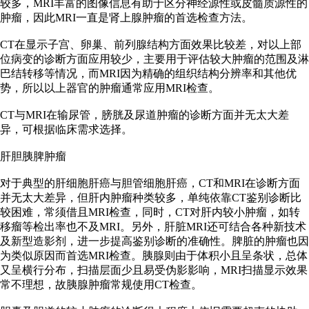
较多，MRI丰富的图像信息有助于区分神经源性或皮髓质源性的
肿瘤，因此MRI一直是肾上腺肿瘤的首选检查方法。
CT在显示子宫、卵巢、前列腺结构方面效果比较差，对以上部
位病变的诊断方面应用较少，主要用于评估较大肿瘤的范围及淋
巴结转移等情况，而MRI因为精确的组织结构分辨率和其他优
势，所以以上器官的肿瘤通常应用MRI检查。
CT与MRI在输尿管，膀胱及尿道肿瘤的诊断方面并无太大差
异，可根据临床需求选择。
肝胆胰脾肿瘤
对于典型的肝细胞肝癌与胆管细胞肝癌，CT和MRI在诊断方面
并无太大差异，但肝内肿瘤种类较多，单纯依靠CT鉴别诊断比
较困难，常须借且MRI检查，同时，CT对肝内较小肿瘤，如转
移瘤等检出率也不及MRI。另外，肝脏MRI还可结合各种新技术
及新型造影剂，进一步提高鉴别诊断的准确性。脾脏的肿瘤也因
为类似原因而首选MRI检查。胰腺则由于体积小且呈条状，总体
又呈横行分布，扫描层面少且易受伪影影响，MRI扫描显示效果
常不理想，故胰腺肿瘤常规使用CT检查。