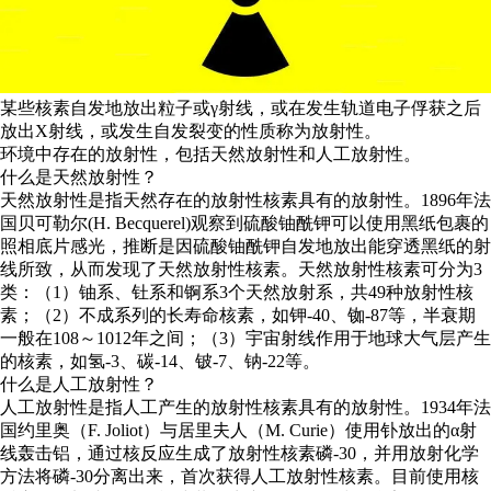
某些核素自发地放出粒子或γ射线，或在发生轨道电子俘获之后
放出X射线，或发生自发裂变的性质称为放射性。
环境中存在的放射性，包括天然放射性和人工放射性。
什么是天然放射性？
天然放射性是指天然存在的放射性核素具有的放射性。1896年法
国贝可勒尔(H. Becquerel)观察到硫酸铀酰钾可以使用黑纸包裹的
照相底片感光，推断是因硫酸铀酰钾自发地放出能穿透黑纸的射
线所致，从而发现了天然放射性核素。天然放射性核素可分为3
类：（1）铀系、钍系和锕系3个天然放射系，共49种放射性核
素；（2）不成系列的长寿命核素，如钾-40、铷-87等，半衰期
一般在108～1012年之间；（3）宇宙射线作用于地球大气层产生
的核素，如氢-3、碳-14、铍-7、钠-22等。
什么是人工放射性？
人工放射性是指人工产生的放射性核素具有的放射性。1934年法
国约里奥（F. Joliot）与居里夫人（M. Curie）使用钋放出的α射
线轰击铝，通过核反应生成了放射性核素磷-30，并用放射化学
方法将磷-30分离出来，首次获得人工放射性核素。目前使用核