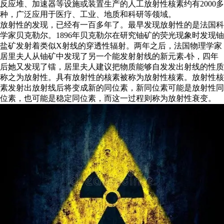
反应堆、加速器等设施或装置生产的人工放射性核素约有2000多
种，广泛应用于医疗、工业、地质和科研等领域。
放射性的发现，已经有一百多年了。最早发现放射性的是法国科
学家贝克勒尔。1896年贝克勒尔在研究铀矿的荧光现象时发现铀
盐矿发射着类似X射线的穿透性辐射。两年之后，法国物理学家
居里夫人从铀矿中发现了另一个能发射射线的新元素-钋，四年
后她又发现了镭，居里夫人建议把物质能够自发发出射线的性质
称之为放射性。具有放射性的核素被称为放射性核素。放射性核
素发射出放射线后将变成新的同位素，新同位素可能是放射性同
位素，也可能是稳定同位素，而这一过程则称为放射性衰变。