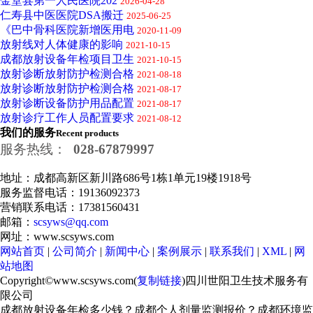
金堂县第一人民医院202
2026-04-28
仁寿县中医医院DSA搬迁
2025-06-25
《巴中骨科医院新增医用电
2020-11-09
放射线对人体健康的影响
2021-10-15
成都放射设备年检项目卫生
2021-10-15
放射诊断放射防护检测合格
2021-08-18
放射诊断放射防护检测合格
2021-08-17
放射诊断设备防护用品配置
2021-08-17
放射诊疗工作人员配置要求
2021-08-12
我们的服务
Recent products
服务热线：
028-67879997
地址：成都高新区新川路686号1栋1单元19楼1918号
服务监督电话：19136092373
营销联系电话：17381560431
邮箱：
scsyws@qq.com
网址：www.scsyws.com
网站首页
|
公司简介
|
新闻中心
|
案例展示
|
联系我们
|
XML
|
网
站地图
Copyright©www.scsyws.com(
复制链接
)四川世阳卫生技术服务有
限公司
成都放射设备年检多少钱？成都个人剂量监测报价？成都环境监