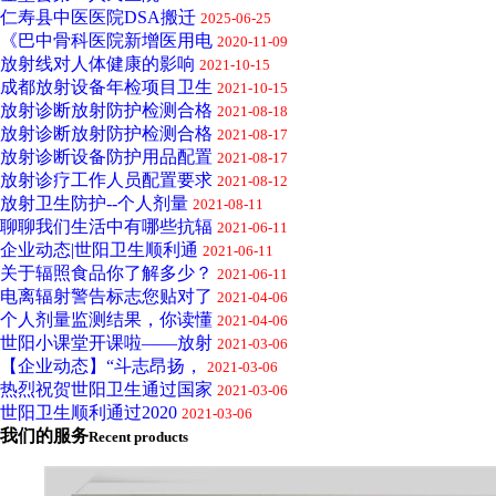
仁寿县中医医院DSA搬迁
2025-06-25
《巴中骨科医院新增医用电
2020-11-09
放射线对人体健康的影响
2021-10-15
成都放射设备年检项目卫生
2021-10-15
放射诊断放射防护检测合格
2021-08-18
放射诊断放射防护检测合格
2021-08-17
放射诊断设备防护用品配置
2021-08-17
放射诊疗工作人员配置要求
2021-08-12
放射卫生防护--个人剂量
2021-08-11
聊聊我们生活中有哪些抗辐
2021-06-11
企业动态|世阳卫生顺利通
2021-06-11
关于辐照食品你了解多少？
2021-06-11
电离辐射警告标志您贴对了
2021-04-06
个人剂量监测结果，你读懂
2021-04-06
世阳小课堂开课啦——放射
2021-03-06
【企业动态】“斗志昂扬，
2021-03-06
热烈祝贺世阳卫生通过国家
2021-03-06
世阳卫生顺利通过2020
2021-03-06
我们的服务
Recent products