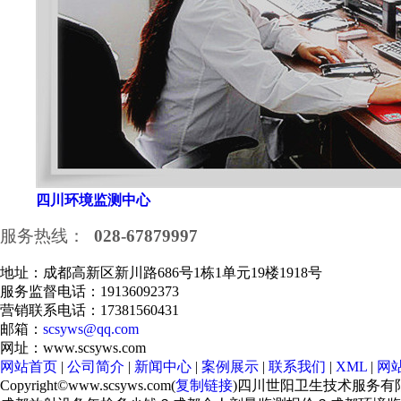
四川环境监测中心
服务热线：
028-67879997
地址：成都高新区新川路686号1栋1单元19楼1918号
服务监督电话：19136092373
营销联系电话：17381560431
邮箱：
scsyws@qq.com
网址：www.scsyws.com
网站首页
|
公司简介
|
新闻中心
|
案例展示
|
联系我们
|
XML
|
网
Copyright©www.scsyws.com(
复制链接
)四川世阳卫生技术服务有