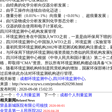
1．由经典的化学分析向仪器分析发展；
2．由手工操作向连续自动化迈进；
3．微量分析（0.01%～1%）向痕量（<0.01%）、超痕量发展；
4．由污染物成分分析发展到化学形态分析；
5．仪器的联合使用和电子计算机化。
四川环境监测中心机构发展管理
1．环境监测任务在中国加入WTO之前，一直是由环保局下辖
2．四川环境监测中心中国加入WTO之后，环境监测（实验室
3．最初民营环境监测机构2002年谱尼测试检测机构注册成立
4．与环保局下辖的环境监测站项资质能力类似的民营机构发展
5．四川环境监测中心根据《中华人民共和国计量法》第二十二
格，即取得“CMA”资质。所以所有环境监测机构都必须具备“C
6．随着环境监测机构特别是民营机构的增加，国家环保部将计
过后将依此办法对环境监测机构进行管理。
相关标签：
成都环境监测中心
,
四川环境监测中心
,
来源：http://www.scsyws.com/product620298.html
发布时间 : 2020-09-08 15:02:35
上一个：
个人剂量监测
下一个：
成都个人剂量监测
相关新闻
Related News
荣县新城医院有限公司核技
2026-06-01
金堂县第一人民医院202
2026-04-28